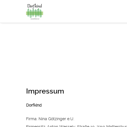
Impressum
Dorfkind
Firma: Nina Götzinger e.U.
Firmensitz: Anton Wessely-Straße 10, 7210 Mattersbu